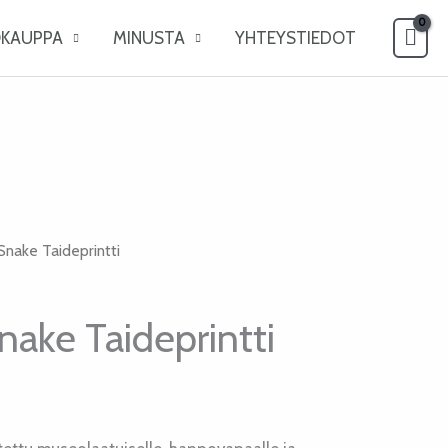
OKAUPPA
MINUSTA
YHTEYSTIEDOT
nake Taideprintti
ake Taideprintti