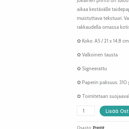
Jokainen printti on tulo
aikaa kestävälle taidepap
muistuttava tekstuuri. Val
rakkaudella omassa koti
✿ Koko: A5 / 21 x 14,8 cm
✿ Valkoinen tausta
✿ Signeerattu
✿ Paperin paksuus: 310
✿ Toimitetaan suojaavall
Lisää Ost
Osasto:
Printit