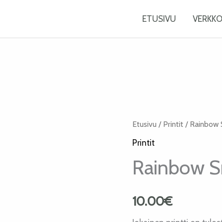
ETUSIVU
VERKK
Rainbow
Etusivu
/
Printit
/ Rainbow S
Snake
Printit
Taideprintti
Rainbow Sn
määrä
10.00
€