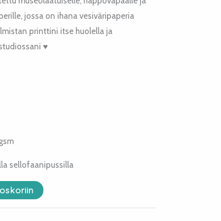
stettu museolaatuiselle, happovapaalle ja
erille, jossa on ihana vesiväripaperia
mistan printtini itse huolella ja
studiossani ♥
 gsm
a sellofaanipussilla
oskoriin