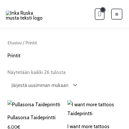
Siirry
Mai
sisältöön
Men
Sorted
by
latest
Etusivu
/ Printit
Printit
Näytetään kaikki 26 tulosta
Pullasorsa Taideprintti
I want more tattoos
6.00
€