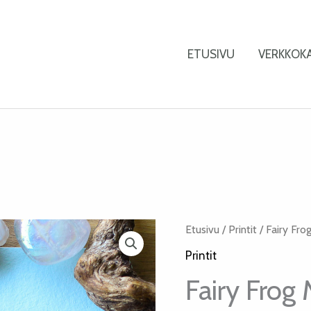
ETUSIVU
VERKKOK
Fairy
Etusivu
/
Printit
/ Fairy Frog
Frog
Printit
Miniprintti
Fairy Frog 
määrä