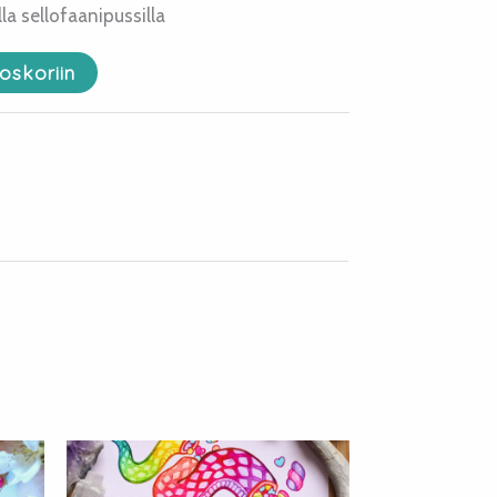
a sellofaanipussilla
oskoriin