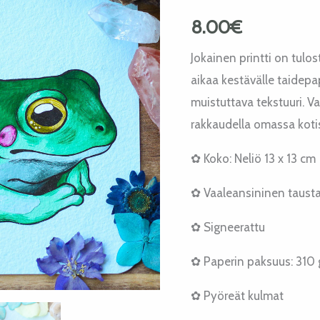
8.00
€
Jokainen printti on tulo
aikaa kestävälle taidepap
muistuttava tekstuuri. Val
rakkaudella omassa koti
✿ Koko: Neliö 13 x 13 cm
✿ Vaaleansininen taust
✿ Signeerattu
✿ Paperin paksuus: 310
✿ Pyöreät kulmat