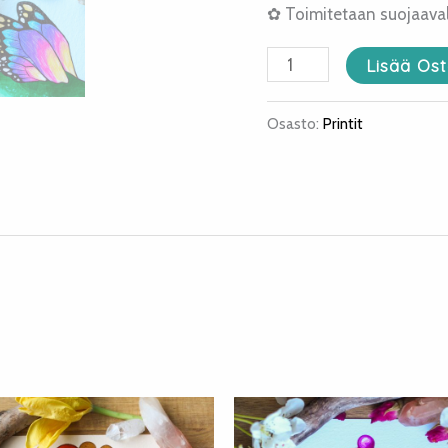
✿ Toimitetaan suojaavall
Lisää Ost
Osasto:
Printit