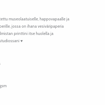
stettu museolaatuiselle, happovapaalle ja
erille, jossa on ihana vesiväripaperia
mistan printtini itse huolella ja
studiossani ♥
a
 gsm