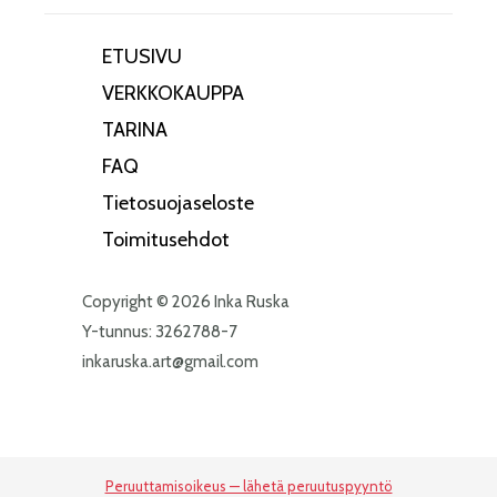
ETUSIVU
VERKKOKAUPPA
TARINA
FAQ
Tietosuojaseloste
Toimitusehdot
Copyright © 2026 Inka Ruska
Y-tunnus: 3262788-7
inkaruska.art@gmail.com
Peruuttamisoikeus — lähetä peruutuspyyntö