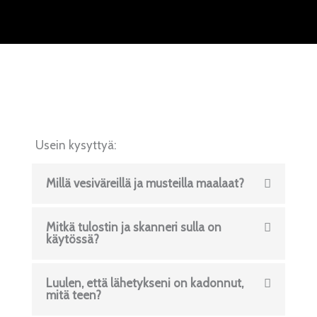
Usein kysyttyä:
Millä vesiväreillä ja musteilla maalaat?
Mitkä tulostin ja skanneri sulla on
käytössä?
Luulen, että lähetykseni on kadonnut,
mitä teen?