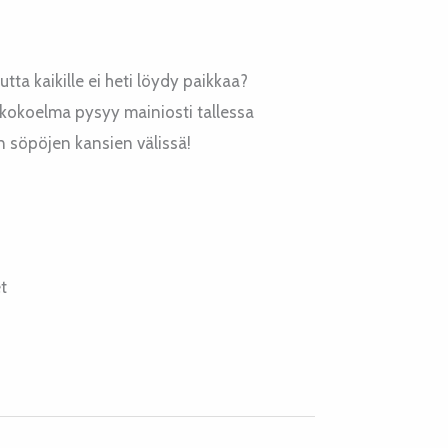
utta kaikille ei heti löydy paikkaa?
rrakokoelma pysyy mainiosti tallessa
 söpöjen kansien välissä!
t