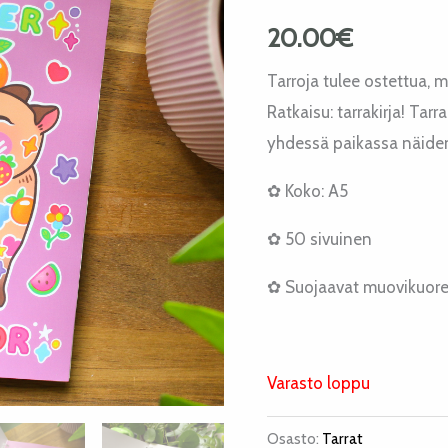
20.00
€
Tarroja tulee ostettua, m
Ratkaisu: tarrakirja! Ta
yhdessä paikassa näiden
✿ Koko: A5
✿ 50 sivuinen
✿ Suojaavat muovikuore
Varasto loppu
Osasto:
Tarrat