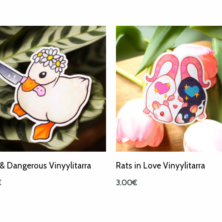
& Dangerous Vinyylitarra
Rats in Love Vinyylitarra
€
3.00
€