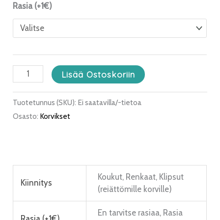
Rasia (+1€)
Lisää Ostoskoriin
Tuotetunnus (SKU):
Ei saatavilla/-tietoa
Osasto:
Korvikset
Koukut, Renkaat, Klipsut
Kiinnitys
(reiättömille korville)
En tarvitse rasiaa, Rasia
Rasia (+1€)