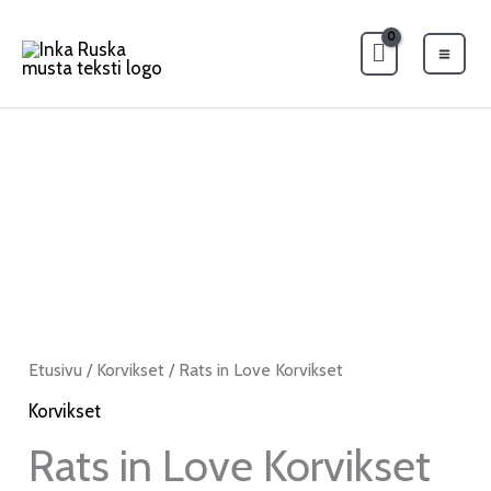
Siirry
Mai
sisältöön
Men
Rats
Hintaluokka:
in
26.00€
Love
Korvikset
-
määrä
27.00€
Etusivu
/
Korvikset
/ Rats in Love Korvikset
Korvikset
Rats in Love Korvikset