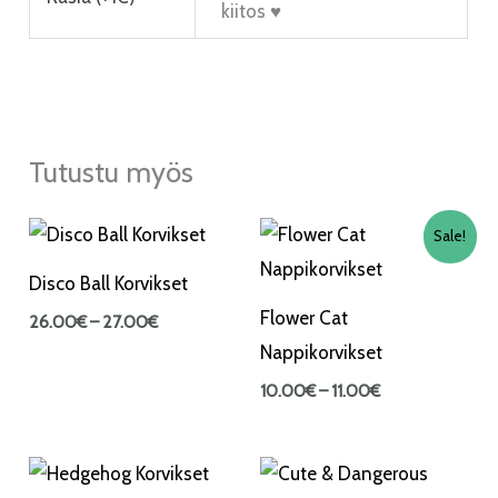
kiitos ♥
Tutustu myös
Hintaluokka:
Hintaluokka:
Sale!
26.00€
10.00€
-
-
Disco Ball Korvikset
27.00€
11.00€
Flower Cat
26.00
€
–
27.00
€
Nappikorvikset
10.00
€
–
11.00
€
Hintaluokka:
Hintaluokka:
26.00€
22.00€