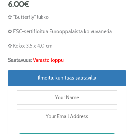
6.00
€
✿ ”Butterfly” lukko
✿ FSC-sertifioitua Eurooppalaista koivuvaneria
✿ Koko: 3,5 x 4,0 cm
Saatavuus:
Varasto loppu
Ilmoita, kun taas saatavilla