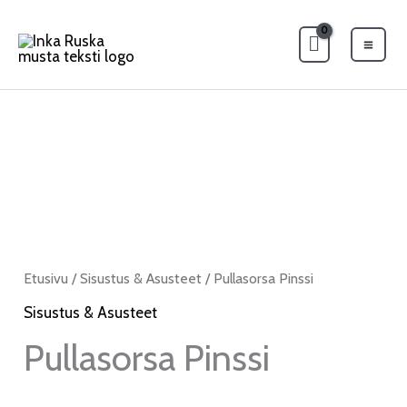
Siirry
Mai
sisältöön
Men
Etusivu
/
Sisustus & Asusteet
/ Pullasorsa Pinssi
Sisustus & Asusteet
Pullasorsa Pinssi