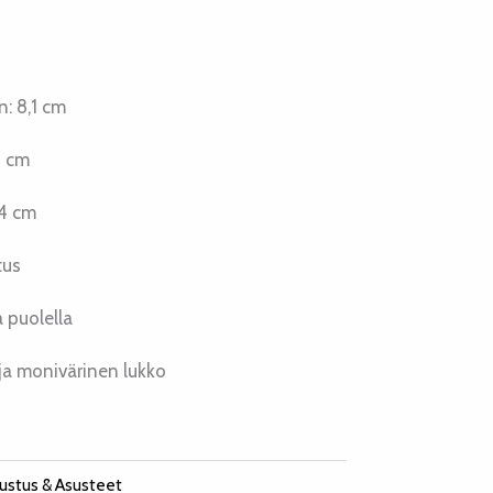
: 8,1 cm
1 cm
,4 cm
tus
a puolella
a monivärinen lukko
sustus & Asusteet