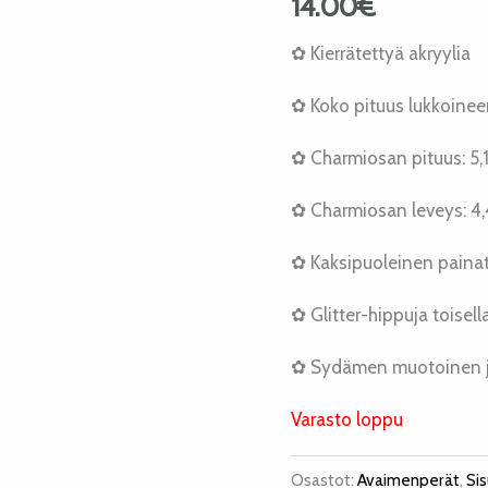
14.00
€
✿ Kierrätettyä akryylia
✿ Koko pituus lukkoineen
✿ Charmiosan pituus: 5,
✿ Charmiosan leveys: 4
✿ Kaksipuoleinen paina
✿ Glitter-hippuja toisell
✿ Sydämen muotoinen j
Varasto loppu
Osastot:
Avaimenperät
,
Si