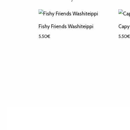
Fishy Friends Washiteippi
Capy
5.50
€
5.50
€