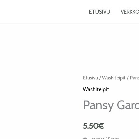
ETUSIVU
VERKK
Pansy
Etusivu
/
Washiteipit
/ Pan
Garden
Washiteipit
Washiteippi
Pansy Gar
määrä
5.50
€