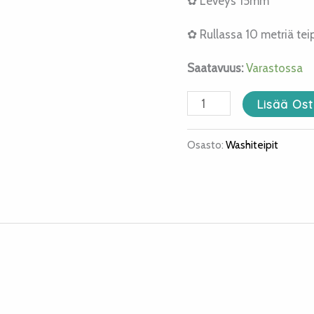
✿ Leveys 15mm
✿ Rullassa 10 metriä tei
Saatavuus:
Varastossa
Lisää Ost
Osasto:
Washiteipit