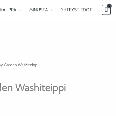
OKAUPPA
MINUSTA
YHTEYSTIEDOT
sy Garden Washiteippi
den Washiteippi