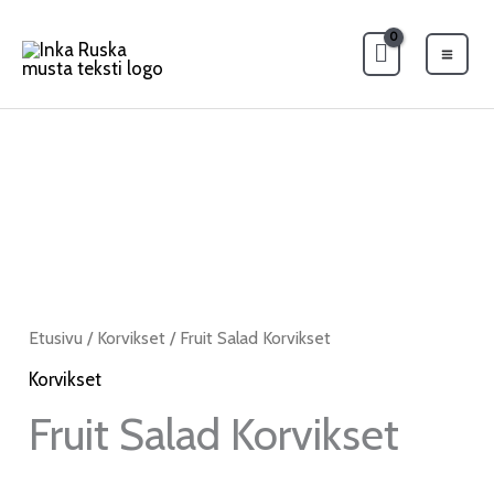
Siirry
Mai
sisältöön
Men
Fruit
Hintaluokka:
Salad
32.00€
Korvikset
määrä
-
33.00€
Etusivu
/
Korvikset
/ Fruit Salad Korvikset
Korvikset
Fruit Salad Korvikset