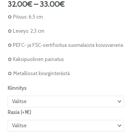
32.00
€
–
33.00
€
✿ Pituus: 6,5 cm
✿ Leveys: 2,3 cm
✿ PEFC- ja FSC-sertifioitua suomalaista koivuvaneria
✿ Kaksipuolinen painatus
✿ Metalliosat kirurginterästä
Kiinnitys
Rasia (+1€)