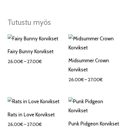
Tutustu myös
Hintaluokka:
Hintaluokka:
26.00€
26.00€
-
-
Fairy Bunny Korvikset
27.00€
27.00€
Midsummer Crown
26.00
€
–
27.00
€
Korvikset
26.00
€
–
27.00
€
Hintaluokka:
Hintaluokka:
26.00€
26.00€
-
-
Rats in Love Korvikset
27.00€
27.00€
Punk Pidgeon Korvikset
26.00
€
–
27.00
€