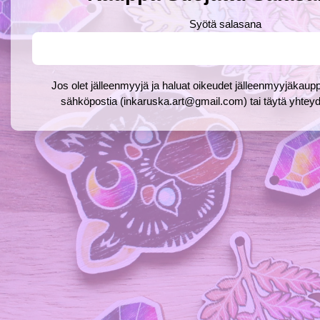
Syötä salasana
Jos olet jälleenmyyjä ja haluat oikeudet jälleenmyyjäkaupp
sähköpostia (inkaruska.art@gmail.com) tai täytä yhte