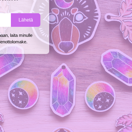
aan, laita minulle
ydenottolomake.