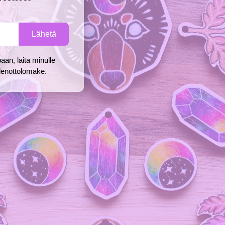
aan, laita minulle
ydenottolomake.