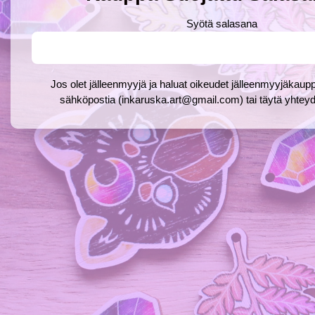
Syötä salasana
Jos olet jälleenmyyjä ja haluat oikeudet jälleenmyyjäkaupp
sähköpostia (inkaruska.art@gmail.com) tai täytä yhte